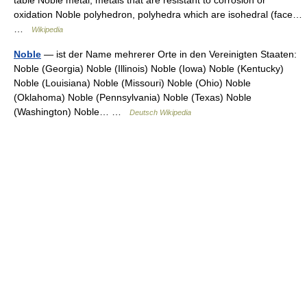
table Noble metal, metals that are resistant to corrosion or
oxidation Noble polyhedron, polyhedra which are isohedral (face…
…
Wikipedia
Noble
— ist der Name mehrerer Orte in den Vereinigten Staaten:
Noble (Georgia) Noble (Illinois) Noble (Iowa) Noble (Kentucky)
Noble (Louisiana) Noble (Missouri) Noble (Ohio) Noble
(Oklahoma) Noble (Pennsylvania) Noble (Texas) Noble
(Washington) Noble… …
Deutsch Wikipedia