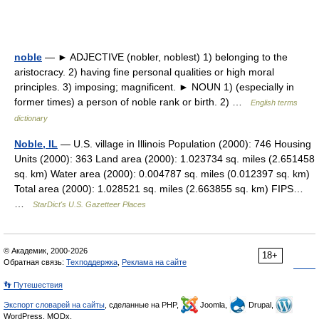
noble
— ► ADJECTIVE (nobler, noblest) 1) belonging to the
aristocracy. 2) having fine personal qualities or high moral
principles. 3) imposing; magnificent. ► NOUN 1) (especially in
former times) a person of noble rank or birth. 2) …
English terms
dictionary
Noble, IL
— U.S. village in Illinois Population (2000): 746 Housing
Units (2000): 363 Land area (2000): 1.023734 sq. miles (2.651458
sq. km) Water area (2000): 0.004787 sq. miles (0.012397 sq. km)
Total area (2000): 1.028521 sq. miles (2.663855 sq. km) FIPS…
…
StarDict's U.S. Gazetteer Places
© Академик, 2000-2026
18+
Обратная связь:
Техподдержка
,
Реклама на сайте
👣 Путешествия
Экспорт словарей на сайты
, сделанные на PHP,
Joomla,
Drupal,
WordPress, MODx.