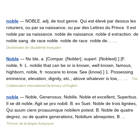
noble
— NOBLE. adj. de tout genre. Qui est élevé par dessus les
roturiers, ou par sa naissance, ou par des Lettres du Prince. Il est
noble par sa naissance. noble de naissance. noble d extraction. de
noble sang. de race noble. noble de race. noble de… …
Dictionnaire de l'Académie française
Noble
— No ble, a. [Compar. {Nobler}; superl. {Noblest}.] [F.
noble, fr. L. nobilis that can be or is known, well known, famous,
highborn, noble, fr. noscere to know. See {know}.] 1. Possessing
eminence, elevation, dignity, etc.; above whatever is low,… …
The
Collaborative International Dictionary of English
noble
— Noble, Generosus, Nobilis. Noble et excellent, Superbus.
Il se dit noble, Agit se pro nobili. B. ex Suet. Noble de trois lignées,
Qui auum ciere proauumque nobilem potest. B. Noble de quatre
degrez, ou de quatre generations, Nobilium abnepotes. B …
Thresor de la langue françoyse