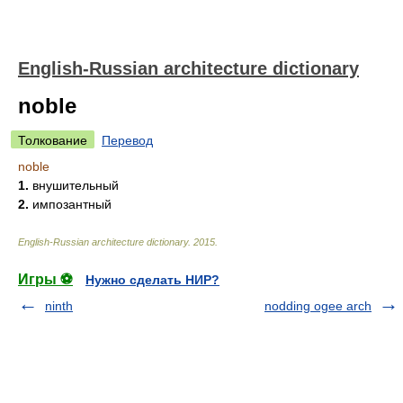
English-Russian architecture dictionary
noble
Толкование
Перевод
noble
1.
внушительный
2.
импозантный
English-Russian architecture dictionary
.
2015
.
Игры ⚽
Нужно сделать НИР?
ninth
nodding ogee arch