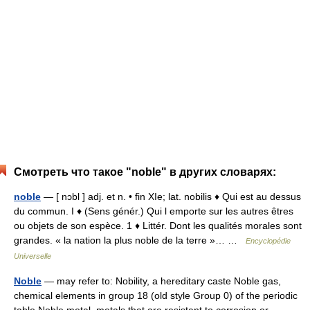
Смотреть что такое "noble" в других словарях:
noble
— [ nɔbl ] adj. et n. • fin XIe; lat. nobilis ♦ Qui est au dessus
du commun. I ♦ (Sens génér.) Qui l emporte sur les autres êtres
ou objets de son espèce. 1 ♦ Littér. Dont les qualités morales sont
grandes. « la nation la plus noble de la terre »… …
Encyclopédie
Universelle
Noble
— may refer to: Nobility, a hereditary caste Noble gas,
chemical elements in group 18 (old style Group 0) of the periodic