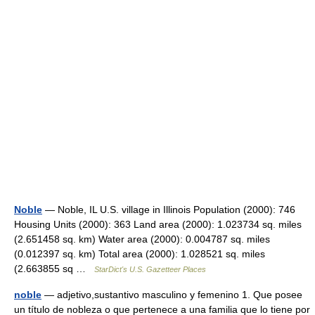
Noble
— Noble, IL U.S. village in Illinois Population (2000): 746
Housing Units (2000): 363 Land area (2000): 1.023734 sq. miles
(2.651458 sq. km) Water area (2000): 0.004787 sq. miles
(0.012397 sq. km) Total area (2000): 1.028521 sq. miles
(2.663855 sq …
StarDict's U.S. Gazetteer Places
noble
— adjetivo,sustantivo masculino y femenino 1. Que posee
un título de nobleza o que pertenece a una familia que lo tiene por